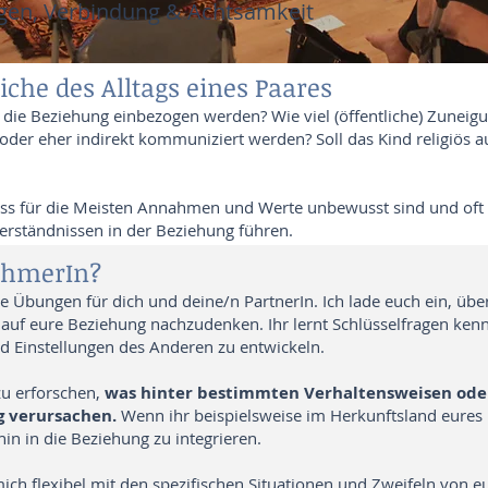
gen, Verbindung & Achtsamkeit
iche des Alltags eines Paares
in die Beziehung einbezogen werden? Wie viel (öffentliche) Zuneig
oder eher indirekt kommuniziert werden? Soll das Kind religiös 
ss für die Meisten Annahmen und Werte unbewusst sind und oft n
rständnissen in der Beziehung führen.
nehmerIn?
e Übungen für dich und deine/n PartnerIn. Ich lade euch ein, über
uf eure Beziehung nachzudenken. Ihr lernt Schlüsselfragen kenn
d Einstellungen des Anderen zu entwickeln.
 zu erforschen,
was hinter bestimmten Verhaltensweisen oder
 verursachen.
Wenn ihr beispielsweise im Herkunftsland eures Pa
in in die Beziehung zu integrieren.
h flexibel mit den spezifischen Situationen und Zweifeln von e