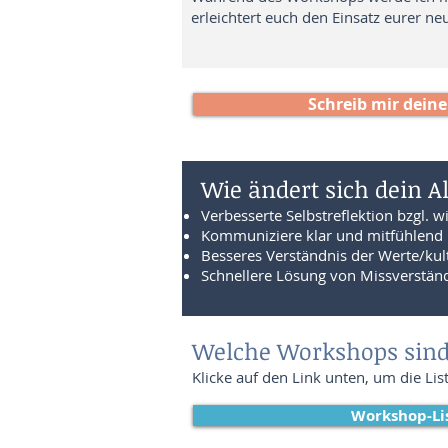
erleichtert euch den Einsatz eurer ne
Schreib mir deine
Wie ändert sich dein A
Verbesserte Selbstreflektion bzgl. w
Kommuniziere klar und mitfühlend 
Besseres Verständnis der Werte/kul
Schnellere Lösung von Missverstän
Welche Workshops sind 
Klicke auf den Link unten, um die Li
Workshop-Li