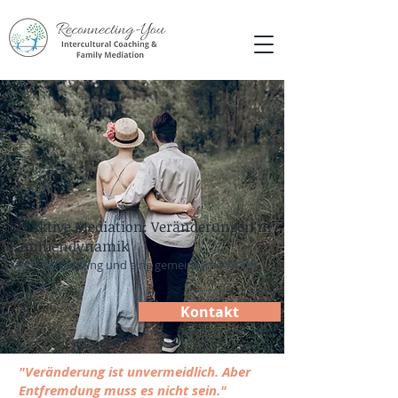
Proaktive Mediation: Veränderungen in
Familiendynamik
Mehr Verbindung und eine gemeinsame Vision
Kontakt
"Veränderung ist unvermeidlich. Aber
Entfremdung muss es nicht sein."