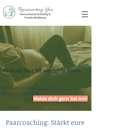
Paarcoaching für werdende Eltern
Für mehr Verbindung und eine
gemeinsame Vision
Melde dich gern bei mir!
Paarcoaching: Stärkt eure