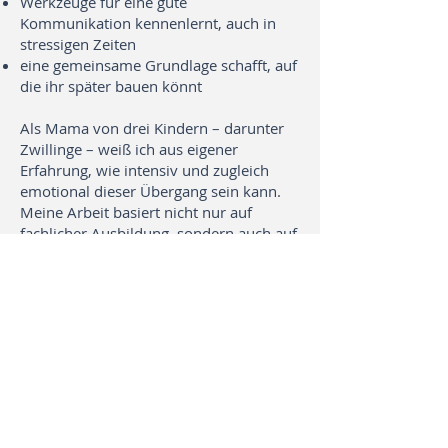
Werkzeuge für eine gute
Kommunikation kennenlernt, auch in
stressigen Zeiten
eine gemeinsame Grundlage schafft, auf
die ihr später bauen könnt
Als Mama von drei Kindern – darunter
Zwillinge – weiß ich aus eigener
Erfahrung, wie intensiv und zugleich
emotional dieser Übergang sein kann.
Meine Arbeit basiert nicht nur auf
fachlicher Ausbildung, sondern auch auf
gelebter Erfahrung und bietet euch eine
einfühlsame, alltagstaugliche Begleitung
für das, was vor euch liegt.
Gemeinsam vorbereiten
aufs Wochenbett: ein
Geschenk an euer
zukünftiges Wir