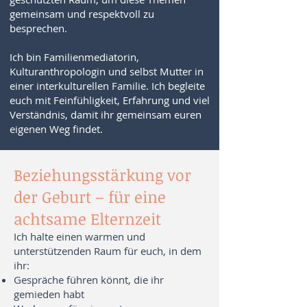
gemeinsam und respektvoll zu
besprechen.
Ich bin Familienmediatorin,
Kulturanthropologin und selbst Mutter in
einer interkulturellen Familie. Ich begleite
euch mit Feinfühligkeit, Erfahrung und viel
Verständnis, damit ihr gemeinsam euren
eigenen Weg findet.
Beziehungsstärkung vor
der Geburt – für eine
achtsame Elternzeit
Ich halte einen warmen und
unterstützenden Raum für euch, in dem
ihr:
Gespräche führen könnt, die ihr
gemieden habt